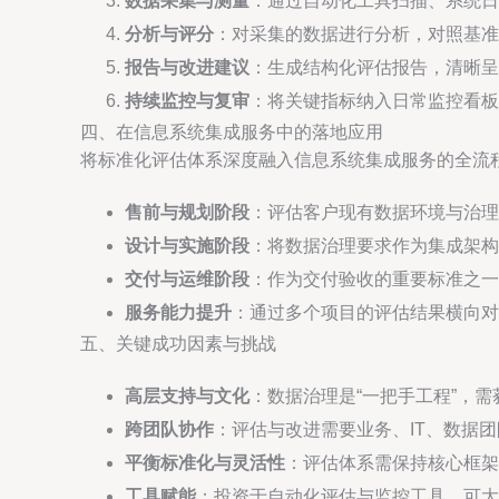
数据采集与测量
：通过自动化工具扫描、系统日
分析与评分
：对采集的数据进行分析，对照基准
报告与改进建议
：生成结构化评估报告，清晰呈
持续监控与复审
：将关键指标纳入日常监控看板
四、在信息系统集成服务中的落地应用
将标准化评估体系深度融入信息系统集成服务的全流
售前与规划阶段
：评估客户现有数据环境与治理
设计与实施阶段
：将数据治理要求作为集成架构
交付与运维阶段
：作为交付验收的重要标准之一
服务能力提升
：通过多个项目的评估结果横向
五、关键成功因素与挑战
高层支持与文化
：数据治理是“一把手工程”，
跨团队协作
：评估与改进需要业务、IT、数据
平衡标准化与灵活性
：评估体系需保持核心框架
工具赋能
：投资于自动化评估与监控工具，可大