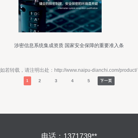
涉密信息系统集成资质 国家安全保障的重要准入条
件
如若转载，请注明出处：http://www.naipu-dianchi.com/product/
2
3
4
5
1
下一页
电话：1371739**