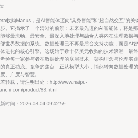
##
eta收购Manus，是AI智能体迈向“具身智能”和“超自然交互”的关
一步。它揭示了一个清晰的前景：未来最先进的AI智能体，将是那
些能够最流畅、最安全、最深入地处理与融合人类内在生理数据
外部世界数据的系统。数据处理已不再是后台支持功能，而是AI智
能体进化的核心引擎。这场始于数十亿美元收购的技术浪潮，最
将考验每一家参与者在数据处理的底层技术、架构理念与伦理实
上的真正功底。竞争的焦点，正从模型大小，悄然转向数据处理
深度、广度与智慧。
若转载，请注明出处：http://www.naipu-
anchi.com/product/83.html
新时间：2026-08-04 09:42:59