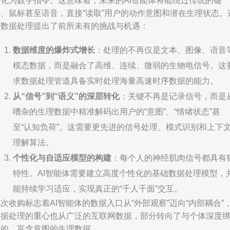
转化为数字指令。这意味着，未来的AI智能体将能绕过传统的键
盘、鼠标甚至语音，直接“读取”用户的动作意图和潜在生理状态。
对数据处理提出了前所未有的挑战与机遇：
数据维度的爆炸式增长
：处理的不再仅是文本、图像、语音
模态数据，而是融合了高维、连续、微弱的生物电信号。这
求数据处理管道具备实时处理海量高速时序数据的能力。
从“信号”到“语义”的深层转化
：关键不再是记录信号，而是
嘈杂的生理数据中精准解码出用户的“意图”、“情绪状态”甚
至“认知负荷”。这需要更先进的信号处理、模式识别和上下
理解算法。
个性化与自适应模型的构建
：每个人的神经肌肉信号都具有
特性。AI智能体需要建立高度个性化的基础数据处理模型，
能持续学习适应，实现真正的“千人千面”交互。
次收购标志着AI智能体的数据入口从“外部观察”迈向“内部耦合”
数据处理的重心也从广泛的互联网数据，部分转向了与个体深度
定的、富含意图的生理数据。