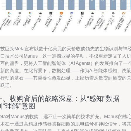
科技巨头Meta宣布以数十亿美元的天价收购领先的生物识别与神
口技术公司Manus，这一震撼业界的举动，不仅重新定义了人
互的疆界，更将人工智能智能体（AI Agents）的发展推向了一
全新的高度。在此背景下，数据处理——作为AI智能体感知、决策
与行动的基石——其重要性愈发凸显，正经历着从量变到质变的
键跃迁。
一、收购背后的战略深意：从“感知”数据
到“理解”意图
eta对Manus的收购，远不止一次简单的技术扩充。Manus的核
技术在于通过高精度传感器捕捉细微的肌电信号和神经信号，将