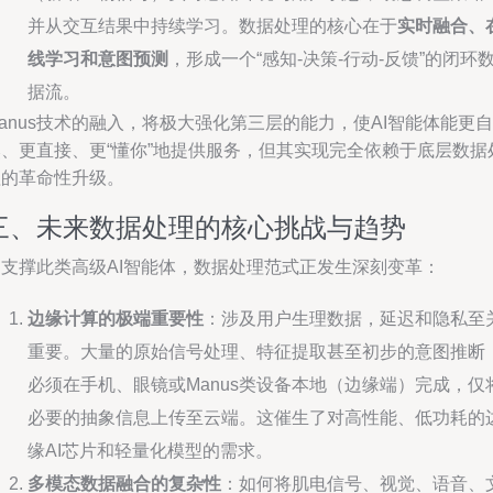
并从交互结果中持续学习。数据处理的核心在于
实时融合、
线学习和意图预测
，形成一个“感知-决策-行动-反馈”的闭环
据流。
anus技术的融入，将极大强化第三层的能力，使AI智能体能更自
然、更直接、更“懂你”地提供服务，但其实现完全依赖于底层数据
理的革命性升级。
三、未来数据处理的核心挑战与趋势
为支撑此类高级AI智能体，数据处理范式正发生深刻变革：
边缘计算的极端重要性
：涉及用户生理数据，延迟和隐私至
重要。大量的原始信号处理、特征提取甚至初步的意图推断
必须在手机、眼镜或Manus类设备本地（边缘端）完成，仅
必要的抽象信息上传至云端。这催生了对高性能、低功耗的
缘AI芯片和轻量化模型的需求。
多模态数据融合的复杂性
：如何将肌电信号、视觉、语音、